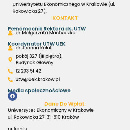
Uniwersytetu Ekonomicznego w Krakowie (ul.
Rakowicka 27).
KONTAKT
Pełnomocnik Rektora ds. UTW
dr Małgorzata Machaczka
Koordynator UTW UEK
dr Joanna Kołat
pokój 327 (III piętro),
Budynek Główny
12 293 51 42
utw@uek.krakow.pl
Media społecznościowe
Dane Do Wpłat:
Uniwersytet Ekonomiczny w Krakowie
ul. Rakowicka 27, 31-510 Kraków
nr konta: