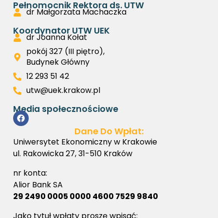
Pełnomocnik Rektora ds. UTW
dr Małgorzata Machaczka
Koordynator UTW UEK
dr Joanna Kołat
pokój 327 (III piętro),
Budynek Główny
12 293 51 42
utw@uek.krakow.pl
Media społecznościowe
Dane Do Wpłat:
Uniwersytet Ekonomiczny w Krakowie
ul. Rakowicka 27, 31-510 Kraków
nr konta:
Alior Bank SA
29 2490 0005 0000 4600 7529 9840
Jako tytuł wpłaty proszę wpisać: