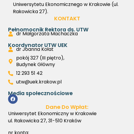
Uniwersytetu Ekonomicznego w Krakowie (ul.
Rakowicka 27).
KONTAKT
Pełnomocnik Rektora ds. UTW
dr Małgorzata Machaczka
Koordynator UTW UEK
dr Joanna Kołat
pokój 327 (III piętro),
Budynek Główny
12 293 51 42
utw@uek.krakow.pl
Media społecznościowe
Dane Do Wpłat:
Uniwersytet Ekonomiczny w Krakowie
ul. Rakowicka 27, 31-510 Kraków
nr konta: